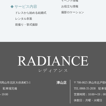
イベント情報
サービス内容
お役立ち情報
撮影ロケーション
ドレスから始める結婚式
レンタル衣装
前撮り・挙式撮影
岡山県岡山市北区大供表町3-1
津山店
〒708-0825 津山市志戸部69
5000 駐車場完備
TEL.0868-35-2838 駐
19:00
営業時間：10:00〜19：00
休館日：月曜・火曜日