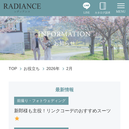
MENU
LINE
カタログ請求
Togg
INFORMATION
お知らせ
TOP
お役立ち
2026年
2月
最新情報
前撮り・フォトウェディング
新郎様も主役！リンクコーデのおすすめスーツ