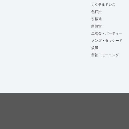
カクテルドレス
色打掛
引振袖
白無垢
二次会・パーティー
メンズ・タキシード
紋服
留袖・モーニング