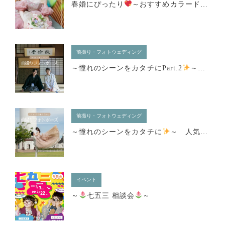
春婚にぴったり
～おすすめカラードレス
前撮り・フォトウェディング
～憧れのシーンをカタチにPart.2
～ 人気のフォトポーズ７選
前撮り・フォトウェディング
～憧れのシーンをカタチに
～ 人気のフォトポーズ8選
イベント
～
七五三 相談会
～