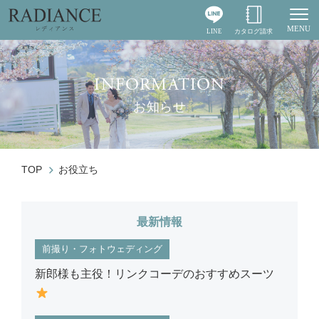
MENU
LINE
カタログ請求
Togg
INFORMATION
お知らせ
TOP
お役立ち
最新情報
前撮り・フォトウェディング
新郎様も主役！リンクコーデのおすすめスーツ