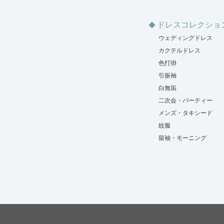
ドレスコレクショ
ウェディングドレス
カクテルドレス
色打掛
引振袖
白無垢
二次会・パーティー
メンズ・タキシード
紋服
留袖・モーニング