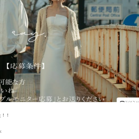
た！！
が