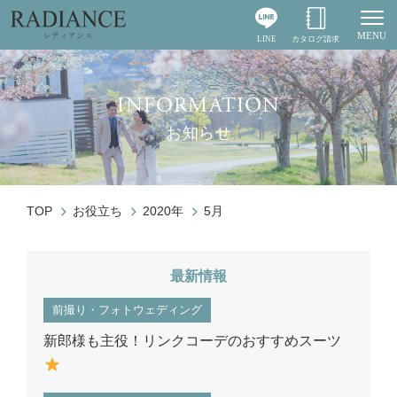
MENU
LINE
カタログ請求
Togg
INFORMATION
お知らせ
TOP
お役立ち
2020年
5月
最新情報
前撮り・フォトウェディング
新郎様も主役！リンクコーデのおすすめスーツ