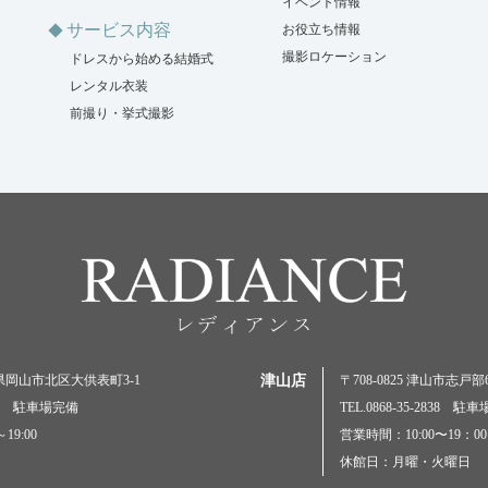
イベント情報
サービス内容
お役立ち情報
撮影ロケーション
ドレスから始める結婚式
レンタル衣装
前撮り・挙式撮影
岡山県岡山市北区大供表町3-1
津山店
〒708-0825 津山市志戸部69
5000 駐車場完備
TEL.0868-35-2838 駐
19:00
営業時間：10:00〜19：00
休館日：月曜・火曜日