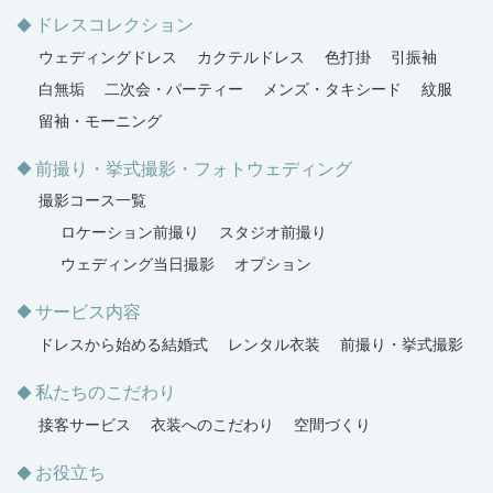
ドレスコレクション
ウェディングドレス
カクテルドレス
色打掛
引振袖
白無垢
二次会・パーティー
メンズ・タキシード
紋服
留袖・モーニング
前撮り・挙式撮影・フォトウェディング
撮影コース一覧
ロケーション前撮り
スタジオ前撮り
ウェディング当日撮影
オプション
サービス内容
ドレスから始める結婚式
レンタル衣装
前撮り・挙式撮影
私たちのこだわり
接客サービス
衣装へのこだわり
空間づくり
お役立ち