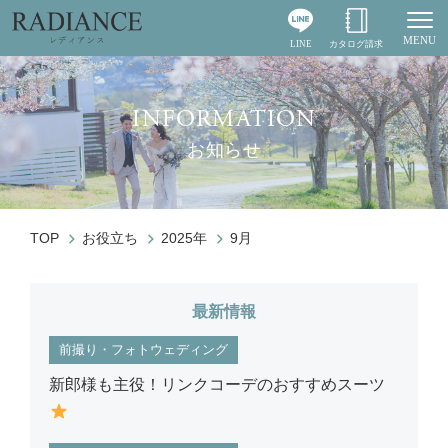
MENU
LINE
カタログ請求
Togg
INFORMATION
お知らせ
TOP
お役立ち
2025年
9月
最新情報
前撮り・フォトウェディング
新郎様も主役！リンクコーデのおすすめスーツ