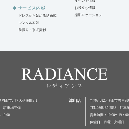
イベント情報
サービス内容
お役立ち情報
撮影ロケーション
ドレスから始める結婚式
レンタル衣装
前撮り・挙式撮影
岡山県岡山市北区大供表町3-1
津山店
〒708-0825 津山市志戸部69
5000 駐車場完備
TEL.0868-35-2838 駐
19:00
営業時間：10:00〜19：00
休館日：月曜・火曜日