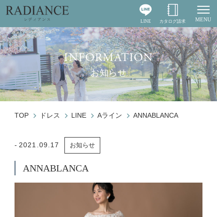
MENU
LINE
カタログ請求
Togg
INFORMATION
お知らせ
TOP
ドレス
LINE
Aライン
ANNABLANCA
2021.09.17
お知らせ
ANNABLANCA