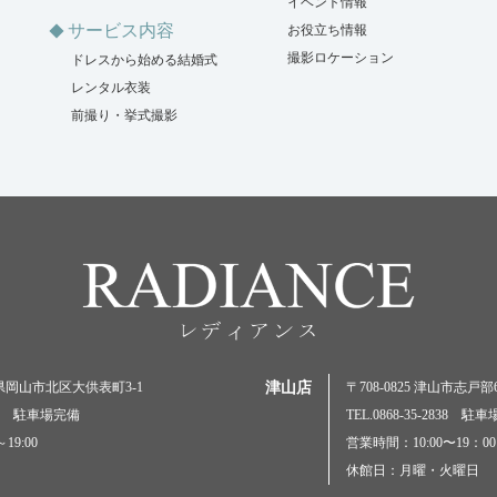
イベント情報
サービス内容
お役立ち情報
撮影ロケーション
ドレスから始める結婚式
レンタル衣装
前撮り・挙式撮影
岡山県岡山市北区大供表町3-1
津山店
〒708-0825 津山市志戸部69
5000 駐車場完備
TEL.0868-35-2838 駐
19:00
営業時間：10:00〜19：00
休館日：月曜・火曜日