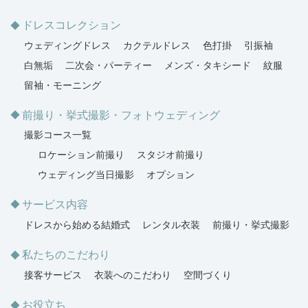
ドレスコレクション
ウェディングドレス
カクテルドレス
色打掛
引振袖
白無垢
二次会・パーティー
メンズ・タキシード
紋服
留袖・モーニング
前撮り・挙式撮影・フォトウェディング
撮影コース一覧
ロケーション前撮り
スタジオ前撮り
ウェディング当日撮影
オプション
サービス内容
ドレスから始める結婚式
レンタル衣装
前撮り・挙式撮影
私たちのこだわり
接客サービス
衣装へのこだわり
空間づくり
お役立ち