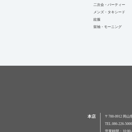
二次会・パーティー
メンズ・タキシード
紋服
留袖・モーニング
本店
〒700-0912 
TEL.086-226-
営業時間：10:00～