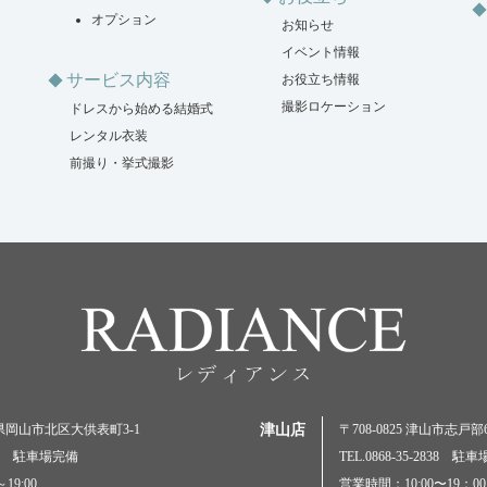
オプション
お知らせ
イベント情報
サービス内容
お役立ち情報
撮影ロケーション
ドレスから始める結婚式
レンタル衣装
前撮り・挙式撮影
岡山県岡山市北区大供表町3-1
津山店
〒708-0825 津山市志戸部69
5000 駐車場完備
TEL.0868-35-2838 駐
19:00
営業時間：10:00〜19：00