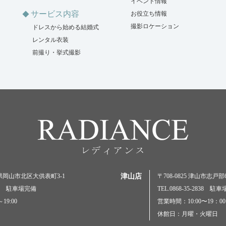
イベント情報
サービス内容
お役立ち情報
撮影ロケーション
ドレスから始める結婚式
レンタル衣装
前撮り・挙式撮影
岡山県岡山市北区大供表町3-1
津山店
〒708-0825 津山市志戸部69
5000 駐車場完備
TEL.0868-35-2838 駐
19:00
営業時間：10:00〜19：00
休館日：月曜・火曜日