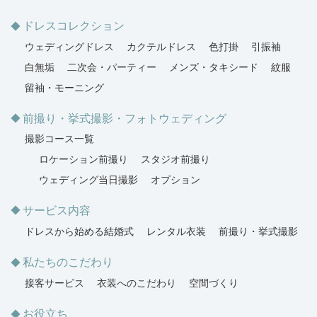
ドレスコレクション
ウェディングドレス
カクテルドレス
色打掛
引振袖
白無垢
二次会・パーティー
メンズ・タキシード
紋服
留袖・モーニング
前撮り・挙式撮影・フォトウェディング
撮影コース一覧
ロケーション前撮り
スタジオ前撮り
ウェディング当日撮影
オプション
サービス内容
ドレスから始める結婚式
レンタル衣装
前撮り・挙式撮影
私たちのこだわり
接客サービス
衣装へのこだわり
空間づくり
お役立ち