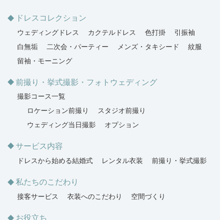
ドレスコレクション
ウェディングドレス
カクテルドレス
色打掛
引振袖
白無垢
二次会・パーティー
メンズ・タキシード
紋服
留袖・モーニング
前撮り・挙式撮影・フォトウェディング
撮影コース一覧
ロケーション前撮り
スタジオ前撮り
ウェディング当日撮影
オプション
サービス内容
ドレスから始める結婚式
レンタル衣装
前撮り・挙式撮影
私たちのこだわり
接客サービス
衣装へのこだわり
空間づくり
お役立ち