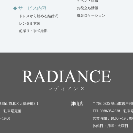
イベント情報
サービス内容
お役立ち情報
撮影ロケーション
ドレスから始める結婚式
レンタル衣装
前撮り・挙式撮影
岡山県岡山市北区大供表町3-1
津山店
〒708-0825 津山市志戸部69
5000 駐車場完備
TEL.0868-35-2838 駐
19:00
営業時間：10:00〜19：00
休館日：月曜・火曜日