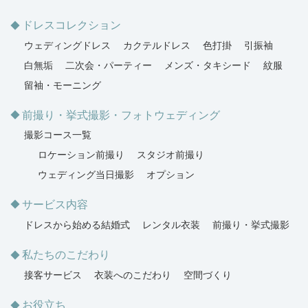
ドレスコレクション
ウェディングドレス
カクテルドレス
色打掛
引振袖
白無垢
二次会・パーティー
メンズ・タキシード
紋服
留袖・モーニング
前撮り・挙式撮影・フォトウェディング
撮影コース一覧
ロケーション前撮り
スタジオ前撮り
ウェディング当日撮影
オプション
サービス内容
ドレスから始める結婚式
レンタル衣装
前撮り・挙式撮影
私たちのこだわり
接客サービス
衣装へのこだわり
空間づくり
お役立ち