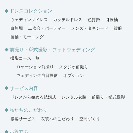
ドレスコレクション
ウェディングドレス
カクテルドレス
色打掛
引振袖
白無垢
二次会・パーティー
メンズ・タキシード
紋服
留袖・モーニング
前撮り・挙式撮影・フォトウェディング
撮影コース一覧
ロケーション前撮り
スタジオ前撮り
ウェディング当日撮影
オプション
サービス内容
ドレスから始める結婚式
レンタル衣装
前撮り・挙式撮影
私たちのこだわり
接客サービス
衣装へのこだわり
空間づくり
お役立ち