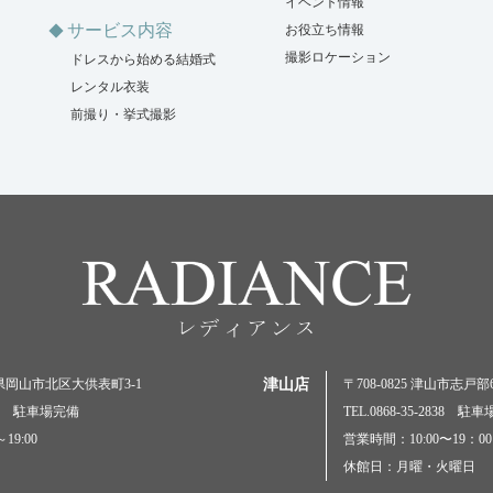
イベント情報
サービス内容
お役立ち情報
撮影ロケーション
ドレスから始める結婚式
レンタル衣装
前撮り・挙式撮影
岡山県岡山市北区大供表町3-1
津山店
〒708-0825 津山市志戸部69
5000 駐車場完備
TEL.0868-35-2838 駐
19:00
営業時間：10:00〜19：00
休館日：月曜・火曜日