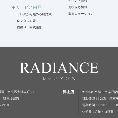
イベント情報
サービス内容
お役立ち情報
撮影ロケーション
ドレスから始める結婚式
レンタル衣装
前撮り・挙式撮影
岡山県岡山市北区大供表町3-1
津山店
〒708-0825 津山市志戸部69
5000 駐車場完備
TEL.0868-35-2838 駐
19:00
営業時間：10:00〜19：00
休館日：月曜・火曜日