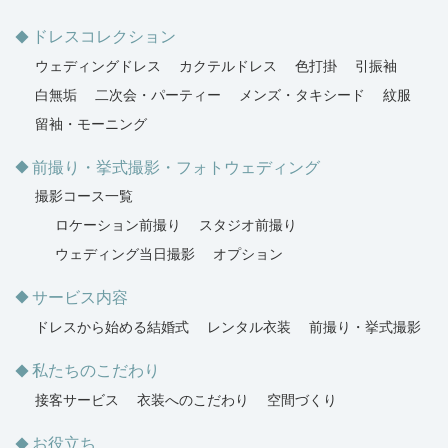
ドレスコレクション
ウェディングドレス
カクテルドレス
色打掛
引振袖
白無垢
二次会・パーティー
メンズ・タキシード
紋服
留袖・モーニング
前撮り・挙式撮影・フォトウェディング
撮影コース一覧
ロケーション前撮り
スタジオ前撮り
ウェディング当日撮影
オプション
サービス内容
ドレスから始める結婚式
レンタル衣装
前撮り・挙式撮影
私たちのこだわり
接客サービス
衣装へのこだわり
空間づくり
お役立ち