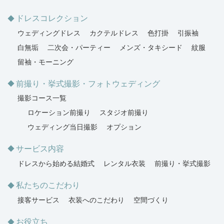
ドレスコレクション
ウェディングドレス
カクテルドレス
色打掛
引振袖
白無垢
二次会・パーティー
メンズ・タキシード
紋服
留袖・モーニング
前撮り・挙式撮影・フォトウェディング
撮影コース一覧
ロケーション前撮り
スタジオ前撮り
ウェディング当日撮影
オプション
サービス内容
ドレスから始める結婚式
レンタル衣装
前撮り・挙式撮影
私たちのこだわり
接客サービス
衣装へのこだわり
空間づくり
お役立ち