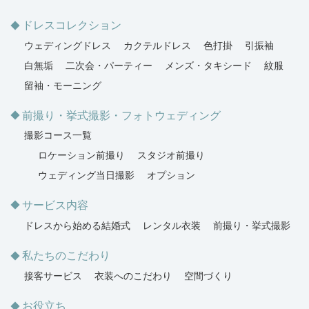
ドレスコレクション
ウェディングドレス
カクテルドレス
色打掛
引振袖
白無垢
二次会・パーティー
メンズ・タキシード
紋服
留袖・モーニング
前撮り・挙式撮影・フォトウェディング
撮影コース一覧
ロケーション前撮り
スタジオ前撮り
ウェディング当日撮影
オプション
サービス内容
ドレスから始める結婚式
レンタル衣装
前撮り・挙式撮影
私たちのこだわり
接客サービス
衣装へのこだわり
空間づくり
お役立ち