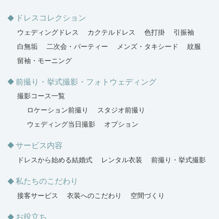
ドレスコレクション
ウェディングドレス
カクテルドレス
色打掛
引振袖
白無垢
二次会・パーティー
メンズ・タキシード
紋服
留袖・モーニング
前撮り・挙式撮影・フォトウェディング
撮影コース一覧
ロケーション前撮り
スタジオ前撮り
ウェディング当日撮影
オプション
サービス内容
ドレスから始める結婚式
レンタル衣装
前撮り・挙式撮影
私たちのこだわり
接客サービス
衣装へのこだわり
空間づくり
お役立ち