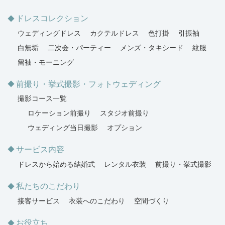
ドレスコレクション
ウェディングドレス
カクテルドレス
色打掛
引振袖
白無垢
二次会・パーティー
メンズ・タキシード
紋服
留袖・モーニング
前撮り・挙式撮影・フォトウェディング
撮影コース一覧
ロケーション前撮り
スタジオ前撮り
ウェディング当日撮影
オプション
サービス内容
ドレスから始める結婚式
レンタル衣装
前撮り・挙式撮影
私たちのこだわり
接客サービス
衣装へのこだわり
空間づくり
お役立ち