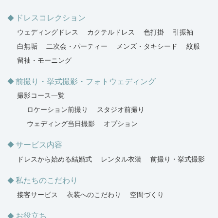
ドレスコレクション
ウェディングドレス
カクテルドレス
色打掛
引振袖
白無垢
二次会・パーティー
メンズ・タキシード
紋服
留袖・モーニング
前撮り・挙式撮影・フォトウェディング
撮影コース一覧
ロケーション前撮り
スタジオ前撮り
ウェディング当日撮影
オプション
サービス内容
ドレスから始める結婚式
レンタル衣装
前撮り・挙式撮影
私たちのこだわり
接客サービス
衣装へのこだわり
空間づくり
お役立ち