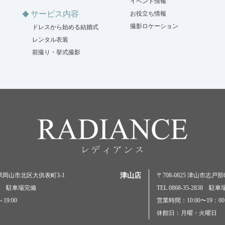
イベント情報
サービス内容
お役立ち情報
撮影ロケーション
ドレスから始める結婚式
レンタル衣装
前撮り・挙式撮影
岡山県岡山市北区大供表町3-1
津山店
〒708-0825 津山市志戸部69
5000 駐車場完備
TEL.0868-35-2838 駐
19:00
営業時間：10:00〜19：00
休館日：月曜・火曜日