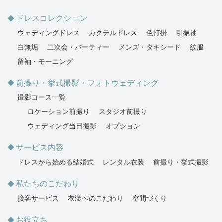
ドレスコレクション
ウェディングドレス
カクテルドレス
色打掛
引振袖
白無垢
二次会・パーティー
メンズ・タキシード
紋服
留袖・モーニング
前撮り・挙式撮影・フォトウェディング
撮影コース一覧
ロケーション前撮り
スタジオ前撮り
ウェディング当日撮影
オプション
サービス内容
ドレスから始める結婚式
レンタル衣装
前撮り・挙式撮影
私たちのこだわり
接客サービス
衣装へのこだわり
空間づくり
お役立ち