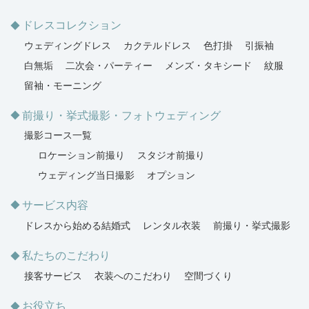
ドレスコレクション
ウェディングドレス
カクテルドレス
色打掛
引振袖
白無垢
二次会・パーティー
メンズ・タキシード
紋服
留袖・モーニング
前撮り・挙式撮影・フォトウェディング
撮影コース一覧
ロケーション前撮り
スタジオ前撮り
ウェディング当日撮影
オプション
サービス内容
ドレスから始める結婚式
レンタル衣装
前撮り・挙式撮影
私たちのこだわり
接客サービス
衣装へのこだわり
空間づくり
お役立ち