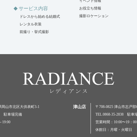
イベント情報
サービス内容
お役立ち情報
撮影ロケーション
ドレスから始める結婚式
レンタル衣装
前撮り・挙式撮影
岡山県岡山市北区大供表町3-1
津山店
〒708-0825 津山市志戸部69
5000 駐車場完備
TEL.0868-35-2838 駐
19:00
営業時間：10:00〜19：00
休館日：月曜・火曜日