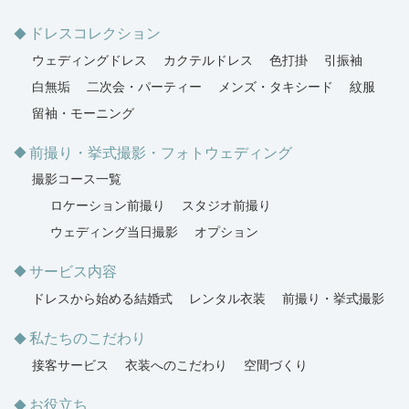
ドレスコレクション
ウェディングドレス
カクテルドレス
色打掛
引振袖
白無垢
二次会・パーティー
メンズ・タキシード
紋服
留袖・モーニング
前撮り・挙式撮影・フォトウェディング
撮影コース一覧
ロケーション前撮り
スタジオ前撮り
ウェディング当日撮影
オプション
サービス内容
ドレスから始める結婚式
レンタル衣装
前撮り・挙式撮影
私たちのこだわり
接客サービス
衣装へのこだわり
空間づくり
お役立ち