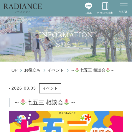
MENU
LINE
カタログ請求
Togg
INFORMATION
お知らせ
TOP
お役立ち
イベント
～
七五三 相談会
～
2026.03.03
イベント
～
七五三 相談会
～