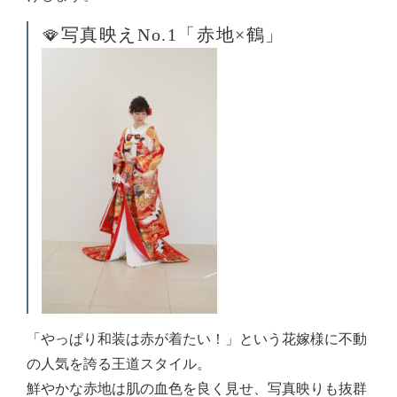
🪭写真映えNo.1「赤地×鶴」
「やっぱり和装は赤が着たい！」という花嫁様に不動
の人気を誇る王道スタイル。
鮮やかな赤地は肌の血色を良く見せ、写真映りも抜群