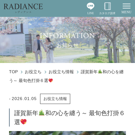
MENU
LINE
カタログ請求
Togg
INFORMATION
お知らせ
TOP
お役立ち
お役立ち情報
謹賀新年
和の心を纏
う～ 最旬色打掛６選
2026.01.05
お役立ち情報
謹賀新年
和の心を纏う～ 最旬色打掛６
選