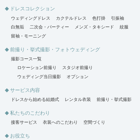
ドレスコレクション
ウェディングドレス
カクテルドレス
色打掛
引振袖
白無垢
二次会・パーティー
メンズ・タキシード
紋服
留袖・モーニング
前撮り・挙式撮影・フォトウェディング
撮影コース一覧
ロケーション前撮り
スタジオ前撮り
ウェディング当日撮影
オプション
サービス内容
ドレスから始める結婚式
レンタル衣装
前撮り・挙式撮影
私たちのこだわり
接客サービス
衣装へのこだわり
空間づくり
お役立ち