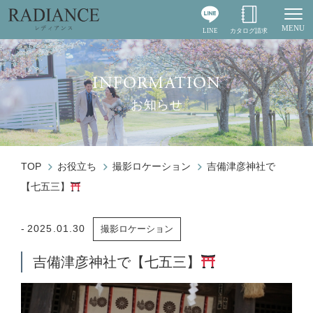
MENU
LINE
カタログ請求
Togg
INFORMATION
お知らせ
TOP
お役立ち
撮影ロケーション
吉備津彦神社で
【七五三】
2025.01.30
撮影ロケーション
吉備津彦神社で【七五三】