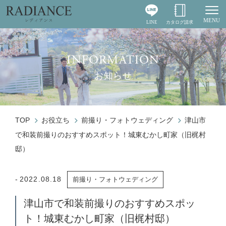
MENU
LINE
カタログ請求
Togg
INFORMATION
お知らせ
TOP
お役立ち
前撮り・フォトウェディング
津山市
で和装前撮りのおすすめスポット！城東むかし町家（旧梶村
邸）
2022.08.18
前撮り・フォトウェディング
津山市で和装前撮りのおすすめスポッ
ト！城東むかし町家（旧梶村邸）