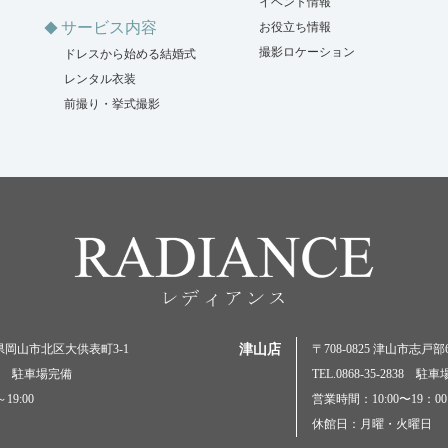
イベント情報
サービス内容
お役立ち情報
撮影ロケーション
ドレスから始める結婚式
レンタル衣装
前撮り・挙式撮影
岡山県岡山市北区大供表町3-1
津山店
〒708-0825 津山市志戸部69
5000 駐車場完備
TEL.0868-35-2838 駐
19:00
営業時間：10:00〜19：00
休館日：月曜・火曜日