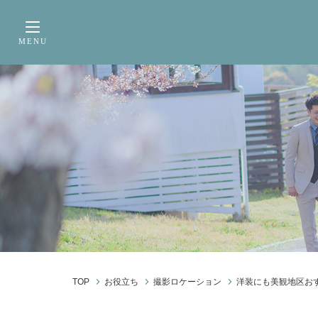
サービス内容
前撮り・フォトウェデ
MENU
Toggle navigation
TOP
お役立ち
撮影ロケーション
洋装にも美観地区お