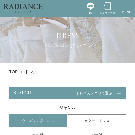
MENU
LINE
カタログ請求
Togg
DRESS
ドレスコレクション
TOP
ドレス
SEARCH
ドレスカテゴリで選ぶ
ジャンル
ウエディングドレス
カクテルドレス