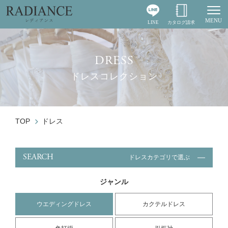
MENU
LINE
カタログ請求
Togg
DRESS
ドレスコレクション
TOP
ドレス
SEARCH
ドレスカテゴリで選ぶ
ジャンル
ウエディングドレス
カクテルドレス