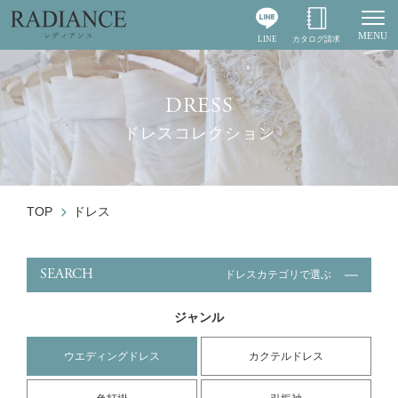
MENU
LINE
カタログ請求
Togg
DRESS
ドレスコレクション
TOP
ドレス
SEARCH
ドレスカテゴリで選ぶ
ジャンル
ウエディングドレス
カクテルドレス