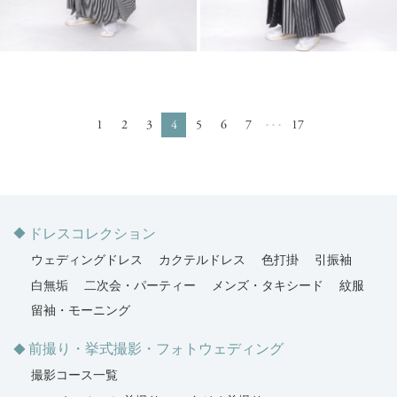
1
2
3
4
5
6
7
17
･･･
ドレスコレクション
ウェディングドレス
カクテルドレス
色打掛
引振袖
白無垢
二次会・パーティー
メンズ・タキシード
紋服
留袖・モーニング
前撮り・挙式撮影・フォトウェディング
撮影コース一覧