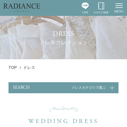
MENU
LINE
カタログ請求
Togg
DRESS
ドレスコレクション
TOP
ドレス
SEARCH
ドレスカテゴリで選ぶ
ジャンル
ウエディングドレス
カクテルドレス
WEDDING DRESS