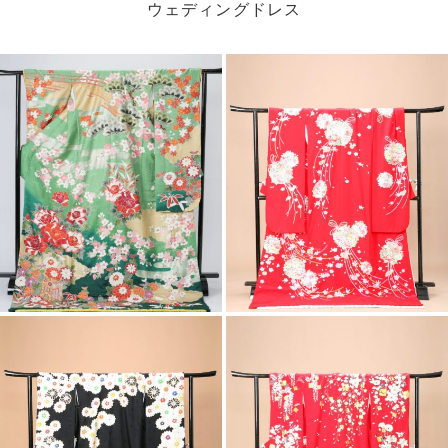
色打掛
引振袖
ウェディングドレス
白無垢
二次会・パーティードレス
メンズ・タキシード
振袖
紋服
留袖・モーニング
カテゴリ
LINE
スレンダー
Aライン
エンパイア
マーメイド
プリンセス
その他
DESIGN