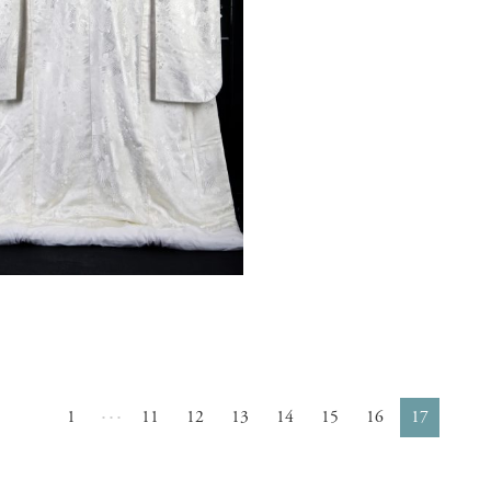
1
11
12
13
14
15
16
17
･･･