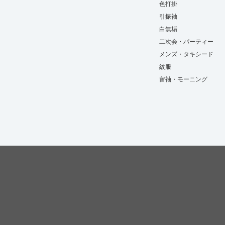
色打掛
引振袖
白無垢
二次会・パーティー
メンズ・タキシード
紋服
留袖・モーニング