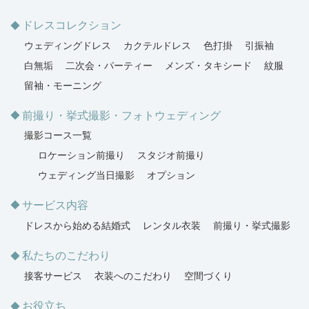
ドレスコレクション
ウェディングドレス
カクテルドレス
色打掛
引振袖
白無垢
二次会・パーティー
メンズ・タキシード
紋服
留袖・モーニング
前撮り・挙式撮影・フォトウェディング
撮影コース一覧
ロケーション前撮り
スタジオ前撮り
ウェディング当日撮影
オプション
サービス内容
ドレスから始める結婚式
レンタル衣装
前撮り・挙式撮影
私たちのこだわり
接客サービス
衣装へのこだわり
空間づくり
お役立ち