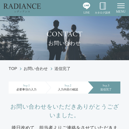
MENU
LINE
カタログ請求
Togg
CONTACT
お問い合わせ
TOP
お問い合わせ
送信完了
1
2
3
Step.
Step.
Step.
必要事項の入力
入力内容の確認
送信完了
お問い合わせをいただきありがとうござ
いました。
後日改めて、担当者よりご連絡をさせていただきま